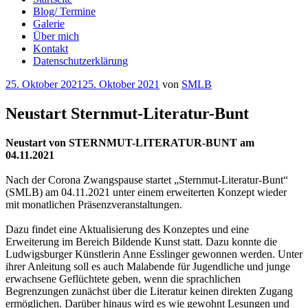
Blog/ Termine
Galerie
Über mich
Kontakt
Datenschutzerklärung
Veröffentlicht
25. Oktober 2021
25. Oktober 2021
von
SMLB
am
Neustart Sternmut-Literatur-Bunt
Neustart von STERNMUT-LITERATUR-BUNT am
04.11.2021
Nach der Corona Zwangspause startet „Sternmut-Literatur-Bunt“
(SMLB) am 04.11.2021 unter einem erweiterten Konzept wieder
mit monatlichen Präsenzveranstaltungen.
Dazu findet eine Aktualisierung des Konzeptes und eine
Erweiterung im Bereich Bildende Kunst statt. Dazu konnte die
Ludwigsburger Künstlerin Anne Esslinger gewonnen werden. Unter
ihrer Anleitung soll es auch Malabende für Jugendliche und junge
erwachsene Geflüchtete geben, wenn die sprachlichen
Begrenzungen zunächst über die Literatur keinen direkten Zugang
ermöglichen. Darüber hinaus wird es wie gewohnt Lesungen und