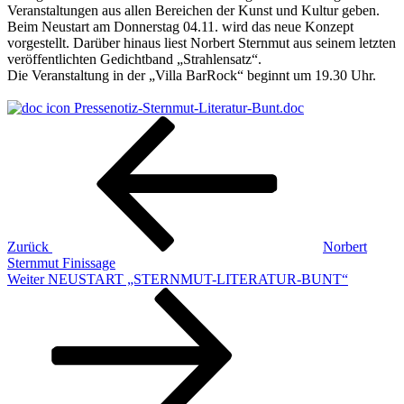
Veranstaltungen aus allen Bereichen der Kunst und Kultur geben.
Beim Neustart am Donnerstag 04.11. wird das neue Konzept
vorgestellt. Darüber hinaus liest Norbert Sternmut aus seinem letzten
veröffentlichten Gedichtband „Strahlensatz“.
Die Veranstaltung in der „Villa BarRock“ beginnt um 19.30 Uhr.
Pressenotiz-Sternmut-Literatur-Bunt.doc
Beitragsnavigation
Vorheriger
Beitrag
Zurück
Norbert
Sternmut Finissage
Nächster
Weiter
NEUSTART „STERNMUT-LITERATUR-BUNT“
Beitrag