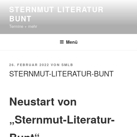
Zum
STERNMUT LITERATUR
Inhalt
BUNT
springen
Termine + mehr
Menü
VERÖFFENTLICHT
26. FEBRUAR 2022
VON
SMLB
AM
STERNMUT-LITERATUR-BUNT
Neustart von
„Sternmut-Literatur-