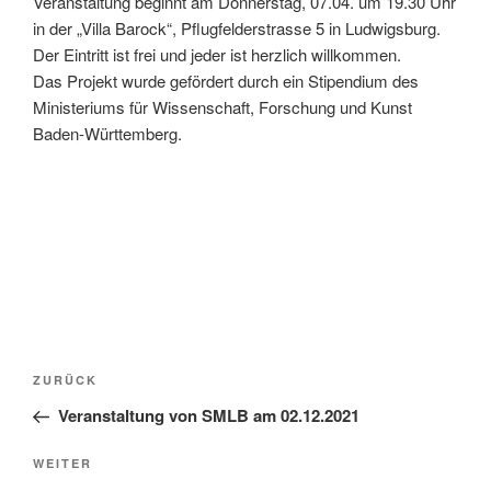
Veranstaltung beginnt am Donnerstag, 07.04. um 19.30 Uhr
in der „Villa Barock“, Pflugfelderstrasse 5 in Ludwigsburg.
Der Eintritt ist frei und jeder ist herzlich willkommen.
Das Projekt wurde gefördert durch ein Stipendium des
Ministeriums für Wissenschaft, Forschung und Kunst
Baden-Württemberg.
Beitragsnavigation
Vorheriger
ZURÜCK
Beitrag
Veranstaltung von SMLB am 02.12.2021
Nächster
WEITER