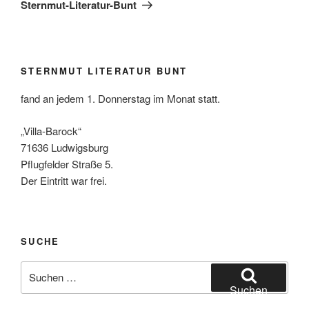
Beitrag
Sternmut-Literatur-Bunt
STERNMUT LITERATUR BUNT
fand an jedem 1. Donnerstag im Monat statt.
„Villa-Barock“
71636 Ludwigsburg
Pflugfelder Straße 5.
Der Eintritt war frei.
SUCHE
Suchen
nach:
Suchen