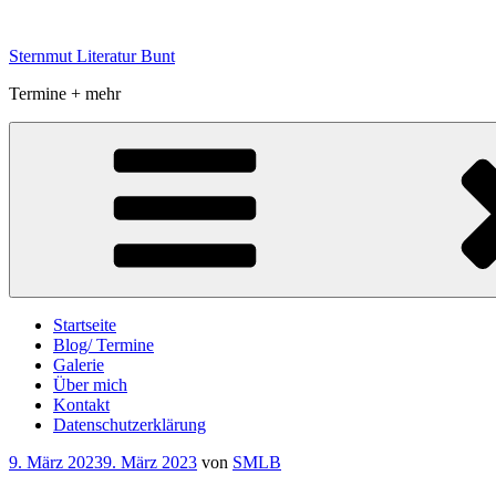
Zum
Inhalt
Sternmut Literatur Bunt
springen
Termine + mehr
Startseite
Blog/ Termine
Galerie
Über mich
Kontakt
Datenschutzerklärung
Veröffentlicht
9. März 2023
9. März 2023
von
SMLB
am