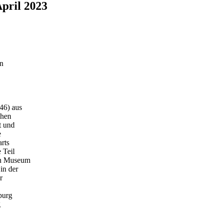
ril 2023
in
46) aus
ohen
t und
e
rts
 Teil
en Museum
in der
r
burg
g