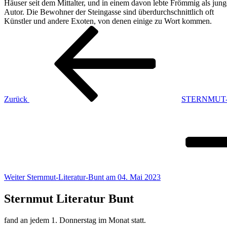
Häuser seit dem Mittalter, und in einem davon lebte Frömmig als jung
Autor. Die Bewohner der Steingasse sind überdurchschnittlich oft
Künstler und andere Exoten, von denen einige zu Wort kommen.
Beitragsnavigation
Vorheriger
Beitrag
Zurück
STERNMUT-L
Nächster
Beitrag
Weiter
Sternmut-Literatur-Bunt am 04. Mai 2023
Sternmut Literatur Bunt
fand an jedem 1. Donnerstag im Monat statt.