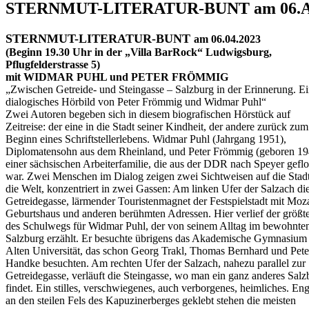
STERNMUT-LITERATUR-BUNT am 06.Ap
STERNMUT-LITERATUR-BUNT
am 06.04.2023
(Beginn 19.30 Uhr in der „Villa BarRock“ Ludwigsburg,
Pflugfelderstrasse 5)
mit WIDMAR PUHL und PETER FRÖMMIG
„Zwischen Getreide- und Steingasse – Salzburg in der Erinnerung. E
dialogisches Hörbild von Peter Frömmig und Widmar Puhl“
Zwei Autoren begeben sich in diesem biografischen Hörstück auf
Zeitreise: der eine in die Stadt seiner Kindheit, der andere zurück zum
Beginn eines Schriftstellerlebens. Widmar Puhl (Jahrgang 1951),
Diplomatensohn aus dem Rheinland, und Peter Frömmig (geboren 19
einer sächsischen Arbeiterfamilie, die aus der DDR nach Speyer gefl
war. Zwei Menschen im Dialog zeigen zwei Sichtweisen auf die Stad
die Welt, konzentriert in zwei Gassen: Am linken Ufer der Salzach di
Getreidegasse, lärmender Touristenmagnet der Festspielstadt mit Moza
Geburtshaus und anderen berühmten Adressen. Hier verlief der größte
des Schulwegs für Widmar Puhl, der von seinem Alltag im bewohnt
Salzburg erzählt. Er besuchte übrigens das Akademische Gymnasium 
Alten Universität, das schon Georg Trakl, Thomas Bernhard und Pete
Handke besuchten. Am rechten Ufer der Salzach, nahezu parallel zur
Getreidegasse, verläuft die Steingasse, wo man ein ganz anderes Salz
findet. Ein stilles, verschwiegenes, auch verborgenes, heimliches. En
an den steilen Fels des Kapuzinerberges geklebt stehen die meisten