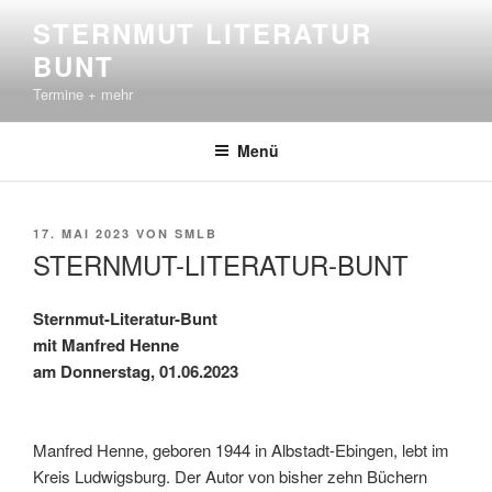
Zum
STERNMUT LITERATUR
Inhalt
BUNT
springen
Termine + mehr
Menü
VERÖFFENTLICHT
17. MAI 2023
VON
SMLB
AM
STERNMUT-LITERATUR-BUNT
Sternmut-Literatur-Bunt
mit Manfred Henne
am Donnerstag, 01.06.2023
Manfred Henne, geboren 1944 in Albstadt-Ebingen, lebt im
Kreis Ludwigsburg. Der Autor von bisher zehn Büchern