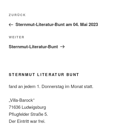
Beitragsnavigation
Vorheriger
ZURÜCK
Beitrag
Sternmut-Literatur-Bunt am 04. Mai 2023
Nächster
WEITER
Beitrag
Sternmut-Literatur-Bunt
STERNMUT LITERATUR BUNT
fand an jedem 1. Donnerstag im Monat statt.
„Villa-Barock“
71636 Ludwigsburg
Pflugfelder Straße 5.
Der Eintritt war frei.