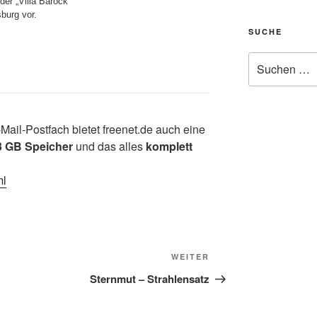
er „Villa Barock“
burg vor.
SUCHE
Suchen
nach:
il-Postfach bietet freenet.de auch eine
 3 GB Speicher
und das alles
komplett
ml
Nächster
WEITER
Beitrag
Sternmut – Strahlensatz