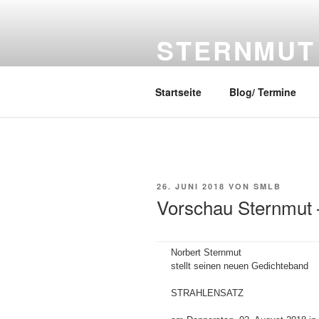
Zum
Inhalt
STERNMUT
springen
Termine + mehr
Startseite
Blog/ Termine
VERÖFFENTLICHT
26. JUNI 2018
VON
SMLB
AM
Vorschau Sternmut 
Norbert Sternmut
stellt seinen neuen Gedichteband
STRAHLENSATZ