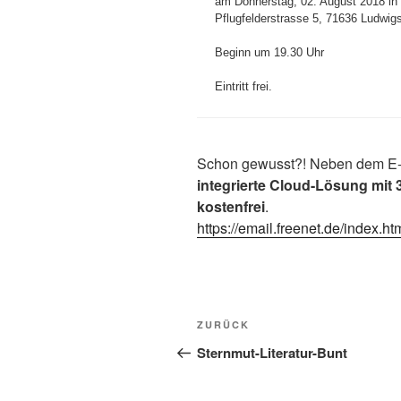
am Donnerstag, 02. August 2018 in d
Pflugfelderstrasse 5, 71636 Ludwigs
Beginn um 19.30 Uhr
Eintritt frei.
Schon gewusst?! Neben dem E-Ma
integrierte Cloud-Lösung mit
kostenfrei
.
https://email.freenet.de/index.ht
Beitragsnavigation
Vorheriger
ZURÜCK
Beitrag
Sternmut-Literatur-Bunt