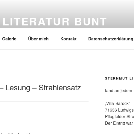
 LITERATUR BUNT
Galerie
Über mich
Kontakt
Datenschutzerklärung
STERNMUT L
– Lesung – Strahlensatz
fand an jedem 
„Villa-Barock“
71636 Ludwigs
Pflugfelder Str
Der Eintritt war 