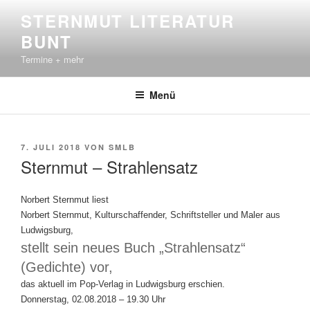
Zum
STERNMUT LITERATUR
Inhalt
BUNT
springen
Termine + mehr
Menü
VERÖFFENTLICHT
7. JULI 2018
VON
SMLB
AM
Sternmut – Strahlensatz
Norbert Sternmut liest
Norbert Sternmut, Kulturschaffender, Schriftsteller und Maler aus
Ludwigsburg,
stellt sein neues Buch „Strahlensatz“
(Gedichte) vor,
das aktuell im Pop-Verlag in Ludwigsburg erschien.
Donnerstag, 02.08.2018 – 19.30 Uhr