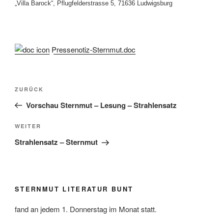
„Villa Barock“, Pflugfelderstrasse 5, 71636 Ludwigsburg
Pressenotiz-Sternmut.doc
Beitragsnavigation
Vorheriger
ZURÜCK
Beitrag
Vorschau Sternmut – Lesung – Strahlensatz
Nächster
WEITER
Beitrag
Strahlensatz – Sternmut
STERNMUT LITERATUR BUNT
fand an jedem 1. Donnerstag im Monat statt.