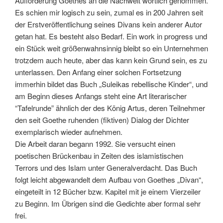
Aufforderung Goethes an die Nachwelt wörtlich genommen.
Es schien mir logisch zu sein, zumal es in 200 Jahren seit
der Erstveröffentlichung seines Divans kein anderer Autor
getan hat. Es besteht also Bedarf. Ein work in progress und
ein Stück weit größenwahnsinnig bleibt so ein Unternehmen
trotzdem auch heute, aber das kann kein Grund sein, es zu
unterlassen. Den Anfang einer solchen Fortsetzung
immerhin bildet das Buch „Suleikas rebellische Kinder“, und
am Beginn dieses Anfangs steht eine Art literarischer
“Tafelrunde” ähnlich der des König Artus, deren Teilnehmer
den seit Goethe ruhenden (fiktiven) Dialog der Dichter
exemplarisch wieder aufnehmen.
Die Arbeit daran begann 1992. Sie versucht einen
poetischen Brückenbau in Zeiten des islamistischen
Terrors und des Islam unter Generalverdacht. Das Buch
folgt leicht abgewandelt dem Aufbau von Goethes „Divan“,
eingeteilt in 12 Bücher bzw. Kapitel mit je einem Vierzeiler
zu Beginn. Im Übrigen sind die Gedichte aber formal sehr
frei.