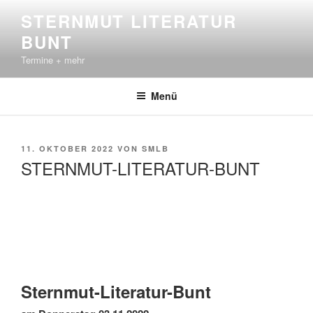
Zum
STERNMUT LITERATUR
Inhalt
BUNT
springen
Termine + mehr
Menü
VERÖFFENTLICHT
11. OKTOBER 2022
VON
SMLB
AM
STERNMUT-LITERATUR-BUNT
Sternmut-Literatur-Bunt