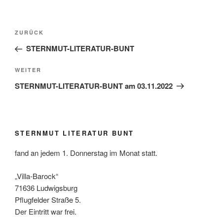
Beitragsnavigation
Vorheriger
ZURÜCK
Beitrag
STERNMUT-LITERATUR-BUNT
Nächster
WEITER
Beitrag
STERNMUT-LITERATUR-BUNT am 03.11.2022
STERNMUT LITERATUR BUNT
fand an jedem 1. Donnerstag im Monat statt.
„Villa-Barock“
71636 Ludwigsburg
Pflugfelder Straße 5.
Der Eintritt war frei.